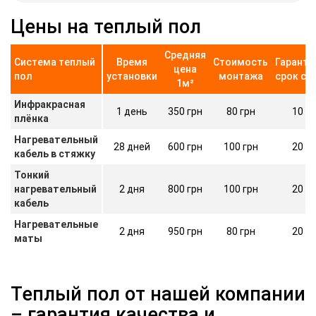
Цены на теплый пол
Средняя
Система теплый
Время
Стоимость
Гаранти
цена
пол
установки
монтажа
срок сл
1м²
Инфракрасная
1 день
350 грн
80 грн
10 л
плёнка
Нагревательный
28 дней
600 грн
100 грн
20 л
кабель в стяжку
Тонкий
нагревательный
2 дня
800 грн
100 грн
20 л
кабель
Нагревательные
2 дня
950 грн
80 грн
20 л
маты
Теплый пол от нашей компании
– гарантия качества и