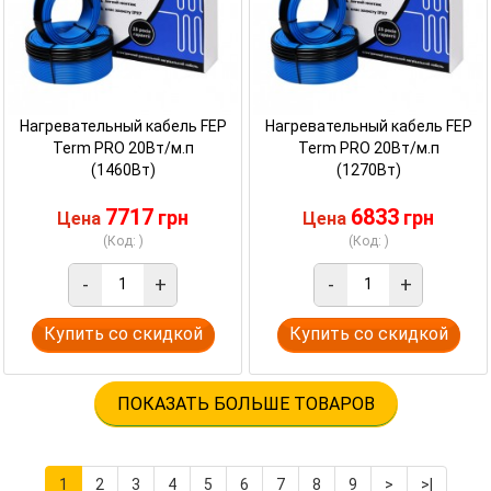
Нагревательный кабель FEP
Нагревательный кабель FEP
Term PRO 20Вт/м.п
Term PRO 20Вт/м.п
(1460Вт)
(1270Вт)
7717
6833
грн
грн
Цена
Цена
(Код: )
(Код: )
-
+
-
+
Купить со скидкой
Купить со скидкой
ПОКАЗАТЬ БОЛЬШЕ ТОВАРОВ
1
2
3
4
5
6
7
8
9
>
>|