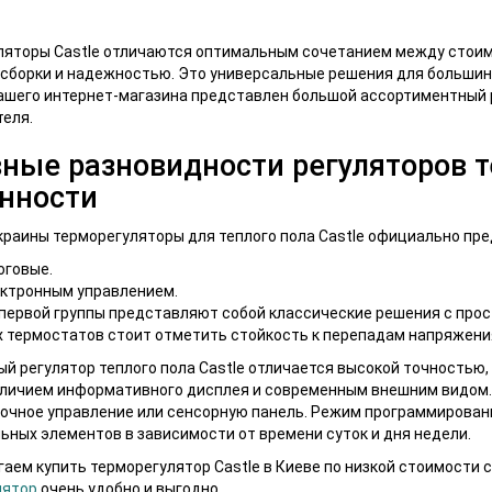
ляторы Castle отличаются оптимальным сочетанием между стоим
сборки и надежностью. Это универсальные решения для большинс
ашего интернет-магазина представлен большой ассортиментный р
еля.
ные разновидности регуляторов те
нности
краины терморегуляторы для теплого пола Castle официально пре
оговые.
ектронным управлением.
первой группы представляют собой классические решения с про
 термостатов стоит отметить стойкость к перепадам напряжения
й регулятор теплого пола Castle отличается высокой точностью
личием информативного дисплея и современным внешним видом. 
очное управление или сенсорную панель. Режим программирован
ьных элементов в зависимости от времени суток и дня недели.
аем купить терморегулятор Castle в Киеве по низкой стоимости с
лятор
очень удобно и выгодно.