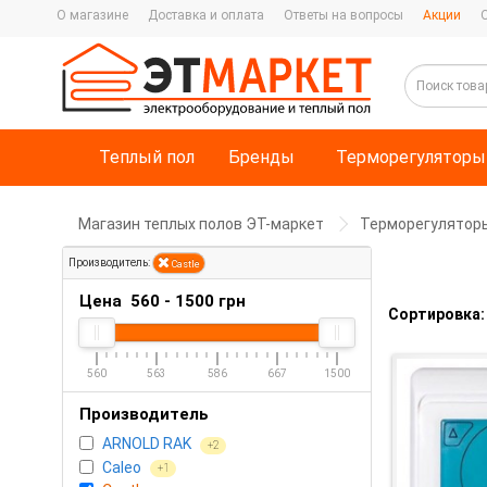
О магазине
Доставка и оплата
Ответы на вопросы
Акции
Теплый пол
Бренды
Терморегуляторы
Магазин теплых полов ЭТ-маркет
Терморегулятор
Производитель:
Castle
Цена
560
-
1500
грн
Сортировка:
560
563
586
667
1500
Производитель
ARNOLD RAK
+2
Caleo
+1