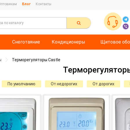
Оптовикам
Блог
Контакты
Снеготаяние
Кондиционеры
Щитовое обо
ы
Терморегуляторы Castle
Терморегуляторы
По умолчанию
От недорогих
От дорогих