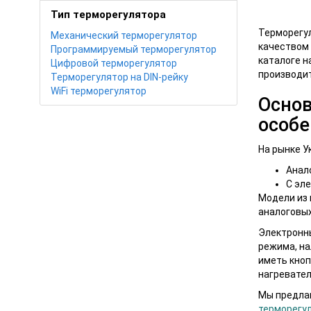
Тип терморегулятора
Терморегу
Механический терморегулятор
качеством 
Программируемый терморегулятор
каталоге н
Цифровой терморегулятор
производит
Терморегулятор на DIN-рейку
WiFi терморегулятор
Основ
особе
На рынке У
Анал
С эл
Модели из 
аналоговых
Электронны
режима, на
иметь кноп
нагревател
Мы предлаг
терморегу