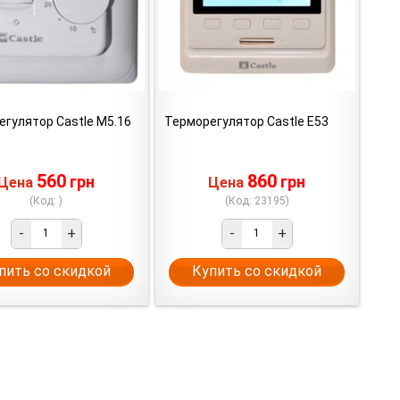
гулятор Castle M5.16
Терморегулятор Castle E53
560
860
грн
грн
Цена
Цена
(Код: )
(Код: 23195)
-
+
-
+
пить со скидкой
Купить со скидкой