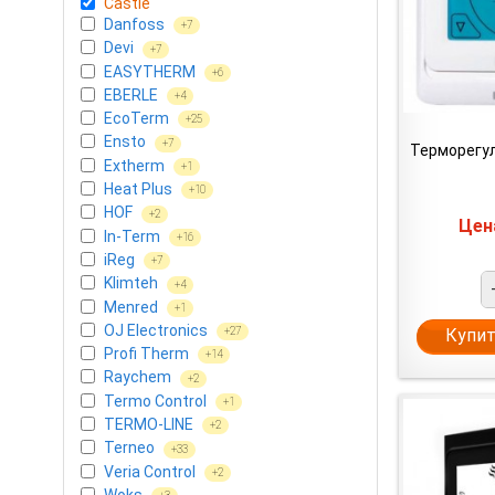
Castle
Danfoss
+7
Devi
+7
EASYTHERM
+6
EBERLE
+4
EcoTerm
+25
Ensto
+7
Терморегул
Extherm
+1
Heat Plus
+10
HOF
+2
Це
In-Term
+16
iReg
+7
Klimteh
+4
Menred
+1
OJ Electronics
Купит
+27
Profi Therm
+14
Raychem
+2
Termo Control
+1
TERMO-LINE
+2
Terneo
+33
Veria Control
+2
Woks