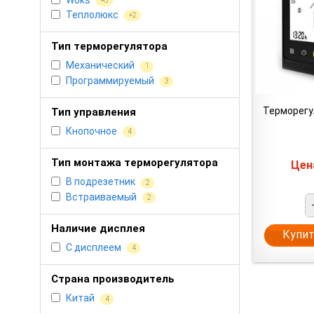
+3
Теплолюкс
+2
Тип терморегулятора
Механический
1
Программируемый
3
Терморегу
Тип управления
Кнопочное
4
Тип монтажа терморегулятора
Це
В подрезетник
2
Встраиваемый
2
Наличие дисплея
Купит
С дисплеем
4
Страна производитель
Китай
4