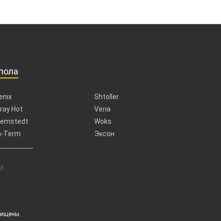
пола
enix
Shtoller
ray Hot
Veria
emstedt
Woks
n-Term
Эксон
х
щищены.