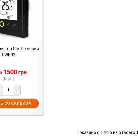
лятор Castle серия
TWE02
1500
грн
на
(Код: )
-
+
ь со скидкой
Показано с 1 по 5 из 5 (всего 