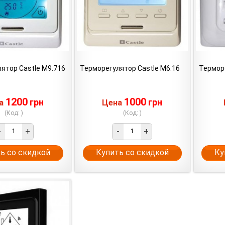
ятор Castle M9.716
Терморегулятор Castle M6.16
Терморе
1200
1000
грн
грн
на
Цена
(Код: )
(Код: )
-
+
-
+
ь со скидкой
Купить со скидкой
Ку