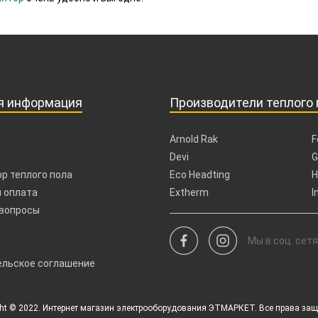
я информация
Производители теплого 
Arnold Rak
F
Devi
G
р теплого пола
Eco Headting
H
 оплата
Extherm
I
 вопросы
Мы в соц. сетя
ельское соглашение
ght © 2022. Интернет магазин электрооборудования ЭТМАРКЕТ. Все права за