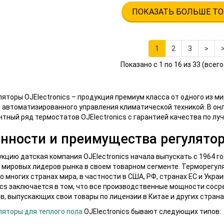
ПОКАЗАТЬ БОЛЬШЕ ТО
1
2
3
>
>
Показано с 1 по 16 из 33 (всег
яторы OJElectronics – продукция премиум класса от одного из 
 автоматизированного управления климатической техникой. В он
тный ряд термостатов OJElectronics с гарантией качества по луч
нности и преимущества регуляторо
кцию датская компания OJElectronics начала выпускать с 1964 г
з мировых лидеров рынка в своем товарном сегменте. Терморегул
о многих странах мира, в частности в США, РФ, странах ЕС и Укр
ics заключается в том, что все производственные мощности сосре
в, выпускающих свои товары по лицензии в Китае и других страна
яторы для теплого пола
OJElectronics бывают следующих типов: