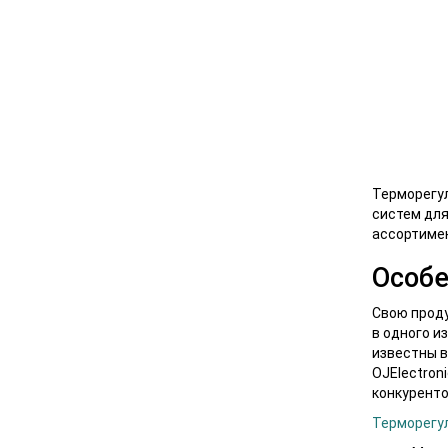
Терморегул
систем для
ассортимен
Особе
Свою проду
в одного и
известны в
OJElectron
конкуренто
Терморегул