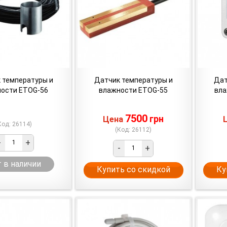
 температуры и
Датчик температуры и
Дат
ости ETOG-56
влажности ETOG-55
вла
7500
грн
Цена
Код: 26114)
(Код: 26112)
-
+
-
+
 в наличии
Купить со скидкой
Ку