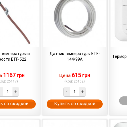
 температуры и
Датчик температуры ETF-
Термор
ости ETF-522
144/99A
1167
615
грн
грн
на
Цена
Код: 26117)
(Код: 26102)
-
+
-
+
ь со скидкой
Купить со скидкой