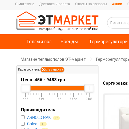
О магазине
Доставка и оплата
Ответы на вопросы
Акции
Теплый пол
Бренды
Терморегуляторы
Магазин теплых полов ЭТ-маркет
Терморегулятор
Производитель:
OJ Electronics
Цена
456
-
9483
грн
Сортировка:
456
519
1162
3372
9483
Производитель
ARNOLD RAK
+2
Caleo
+1