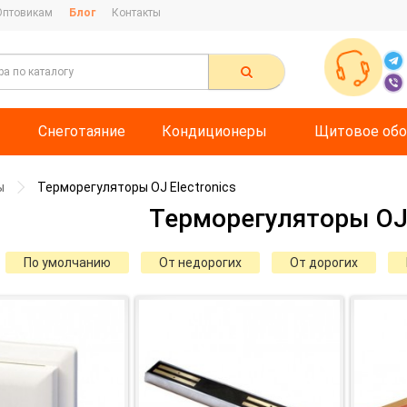
Оптовикам
Блог
Контакты
Снеготаяние
Кондиционеры
Щитовое обо
ы
Терморегуляторы OJ Electronics
Терморегуляторы OJ 
По умолчанию
От недорогих
От дорогих