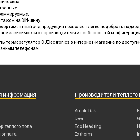
нические.
тронные.
раммируемые.
нтажом на DIN-шину.
сортиментный ряд продукции позволяет легко подобрать подходя
 вне зависимости от производителя и особенностей конфигураци
ть терморегулятор OJElectronics в интернет-магазине по доступн
занным телефонам.
я информация
Производители теплого 
Arnold Rak
F
Devi
G
р теплого пола
Eco Headting
H
 оплата
Extherm
I