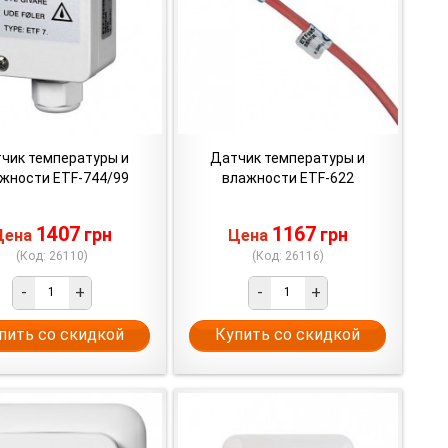
чик температуры и
Датчик температуры и
жности ETF-744/99
влажности ETF-622
1407
1167
грн
грн
Цена
Цена
(Код: 26110)
(Код: 26116)
-
+
-
+
пить со скидкой
Купить со скидкой