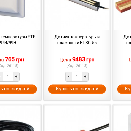
 температуры ETF-
Датчик температуры и
Дат
944/99Н
влажности ETSG-55
вл
765
9483
грн
грн
на
Цена
Код: 26118)
(Код: 26113)
-
+
-
+
ь со скидкой
Купить со скидкой
Ку