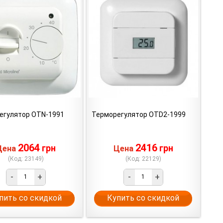
егулятор OTN-1991
Терморегулятор OTD2-1999
2064
2416
грн
грн
Цена
Цена
(Код: 23149)
(Код: 22129)
-
+
-
+
пить со скидкой
Купить со скидкой