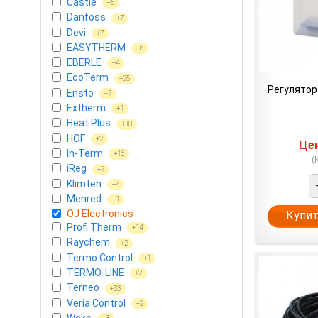
Castle
+5
Danfoss
+7
Devi
+7
EASYTHERM
+6
EBERLE
+4
EcoTerm
+25
Регулятор
Ensto
+7
Extherm
+1
Heat Plus
+10
HOF
+2
Це
In-Term
+16
(
iReg
+7
Klimteh
+4
Menred
+1
OJ Electronics
Купит
Profi Therm
+14
Raychem
+2
Termo Control
+1
TERMO-LINE
+2
Terneo
+33
Veria Control
+2
Woks