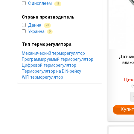
С дисплеем
18
Страна производитель
Дания
23
Украина
9
Тип терморегулятора
Механический терморегулятор
Датчик
Программируемый терморегулятор
влажн
Цифровой терморегулятор
Терморегулятор на DIN-рейку
WiFi терморегулятор
Це
(
Купит