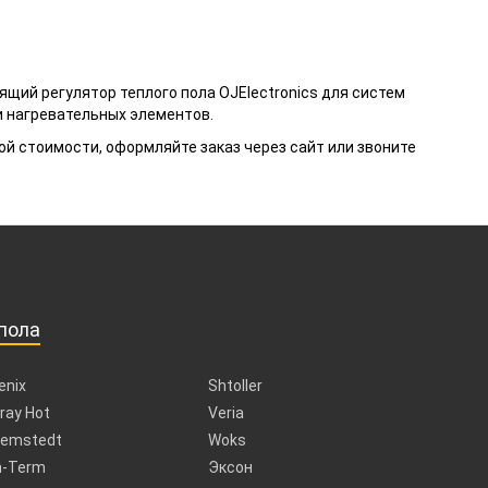
щий регулятор теплого пола OJElectronics для систем
и нагревательных элементов.
ой стоимости, оформляйте заказ через сайт или звоните
пола
enix
Shtoller
ray Hot
Veria
emstedt
Woks
n-Term
Эксон