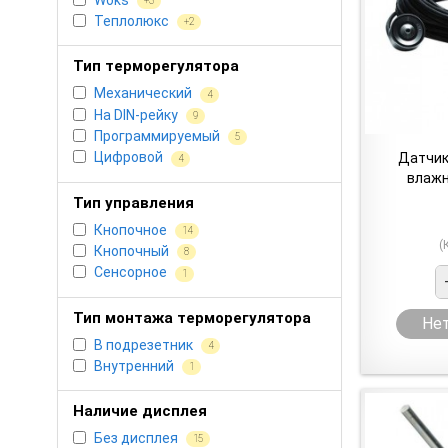
+3
Теплолюкс
+2
Тип терморегулятора
Механический
4
На DIN-рейку
9
Программируемый
5
Цифровой
Датчик
4
влажн
Тип управления
Кнопочное
14
(
Кнопочный
8
Сенсорное
1
Тип монтажа терморегулятора
Нет
В подрезетник
4
Внутренний
1
Наличие дисплея
Без дисплея
15