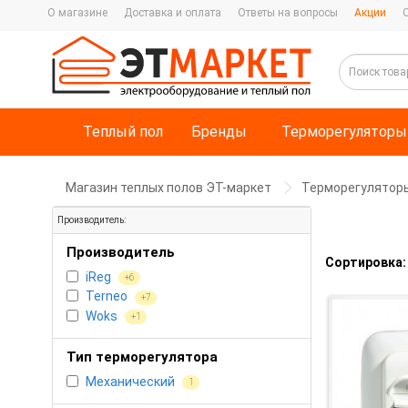
О магазине
Доставка и оплата
Ответы на вопросы
Акции
Теплый пол
Бренды
Терморегуляторы
Магазин теплых полов ЭТ-маркет
Терморегулятор
Производитель:
Производитель
Сортировка:
iReg
+6
Terneo
+7
Woks
+1
Тип терморегулятора
Механический
1