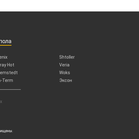
пола
enix
Shtoller
ray Hot
Veria
emstedt
Woks
n-Term
Эксон
х
щищены.