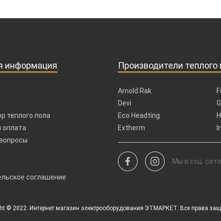
я информация
Производители теплого 
Arnold Rak
F
Devi
G
р теплого пола
Eco Headting
H
 оплата
Extherm
I
 вопросы
Мы в соц. сетя
ельское соглашение
ght © 2022. Интернет магазин электрооборудования ЭТМАРКЕТ. Все права за