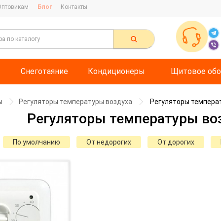
Оптовикам
Блог
Контакты
Снеготаяние
Кондиционеры
Щитовое обо
ы
Регуляторы температуры воздуха
Регуляторы температу
Регуляторы температуры возд
По умолчанию
От недорогих
От дорогих