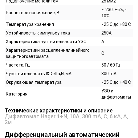
Подключение монолитом
25 мм2
~ 230, +6%, -
Расчетное напряжение, В
10%
Температура хранения
- 25 С до +80 С
Устойчивость к импульсу тока
250А
Характеристика чуствительности УЗО
А
Характеристики расцеплениялинейного
С
защитногоавтомата
Частота, Гц
50 / 60 Гц
Чувствительность I&Delta;N, мА
300 mA
Окружающая температура
- 25 С до +40 С
УЗО и
Категория
дифавтоматы
Технические характеристики и описание
Дифавтомат Hager 1+N, 10A, 300 mA, С, 6 кА, A,
2м
Дифференциальный автоматический