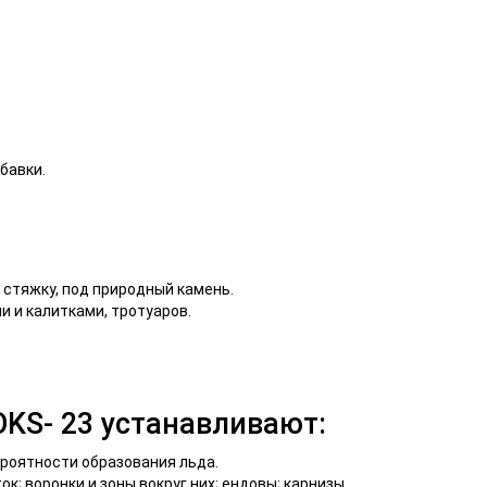
бавки.
 стяжку, под природный камень.
и и калитками, тротуаров.
KS- 23 устанавливают:
ероятности образования льда.
; воронки и зоны вокруг них; ендовы; карнизы.