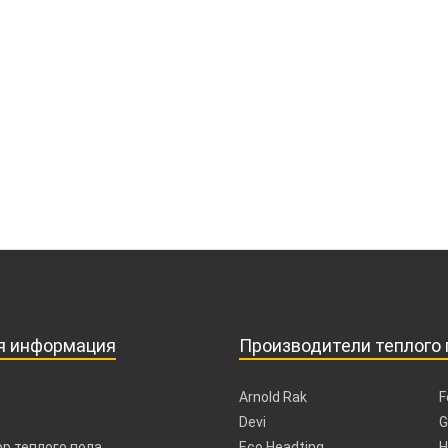
я информация
Производители теплого 
Arnold Rak
F
Devi
G
р теплого пола
Eco Headting
H