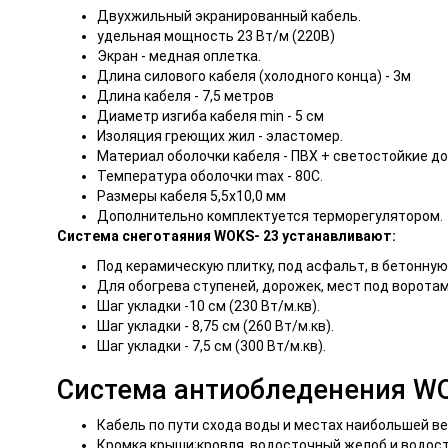
Двухжильный экранированный кабель.
удельная мощность 23 Вт/м (220В)
Экран - медная оплетка.
Длина силового кабеля (холодного конца) - 3м
Длина кабеля - 7,5 метров
Диаметр изгиба кабеля min - 5 см
Изоляция греющих жил - эластомер.
Материал оболочки кабеля - ПВХ + светостойкие до
Температура оболочки max - 80С.
Размеры кабеля 5,5х10,0 мм
Дополнительно комплектуется терморегулятором.
Система снеготаяния WOKS- 23 устанавливают:
Под керамическую плитку, под асфальт, в бетонную
Для обогрева ступеней, дорожек, мест под воротам
Шаг укладки -10 см (230 Вт/м.кв).
Шаг укладки - 8,75 см (260 Вт/м.кв).
Шаг укладки - 7,5 см (300 Вт/м.кв).
Система антиобледенения WO
Кабель по пути схода воды и местах наибольшей в
Кромка крыши;кровля, водосточный желоб и водосток