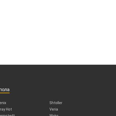
пола
enix
Shtoller
ray Hot
Veria
emstedt
Woks