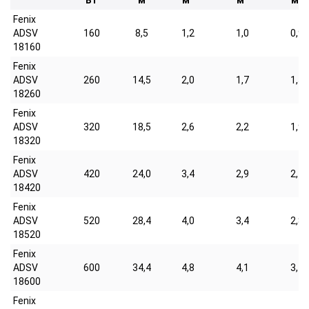
Вт
м
м²
м²
м²
Fenix
ADSV
160
8,5
1,2
1,0
0,9
18160
Fenix
ADSV
260
14,5
2,0
1,7
1,5
18260
Fenix
ADSV
320
18,5
2,6
2,2
1,9
18320
Fenix
ADSV
420
24,0
3,4
2,9
2,4
18420
Fenix
ADSV
520
28,4
4,0
3,4
2,8
18520
Fenix
ADSV
600
34,4
4,8
4,1
3,4
18600
Fenix