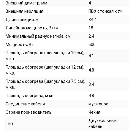
Внешний диметр, мм
4
Внешняя изоляция
ПВХ стойкая к УФ
Длина секции, м
34.4
Линейная мощность, Вт/м
18
Минимальный радиус изгиба, см
2.4
Мощность, Вт
600
Площадь обогрева (шаг укладки 10 см),
4.1
м.кв.
Площадь обогрева (шаг укладки 12 см),
4.8
м.кв.
Площадь обогрева (шаг укладки 7.5 см),
3.4
м.кв.
Площадь обогрева, м.кв.
4.8
Соединение кабеля
муфтовое
Страна производитель
Чехия
Двухжильный
Тип
кабель