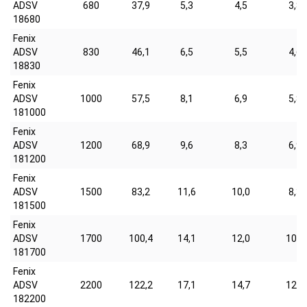
ADSV
680
37,9
5,3
4,5
3,8
18680
Fenix
ADSV
830
46,1
6,5
5,5
4,6
18830
Fenix
ADSV
1000
57,5
8,1
6,9
5,8
181000
Fenix
ADSV
1200
68,9
9,6
8,3
6,9
181200
Fenix
ADSV
1500
83,2
11,6
10,0
8,3
181500
Fenix
ADSV
1700
100,4
14,1
12,0
10,0
181700
Fenix
ADSV
2200
122,2
17,1
14,7
12,2
182200