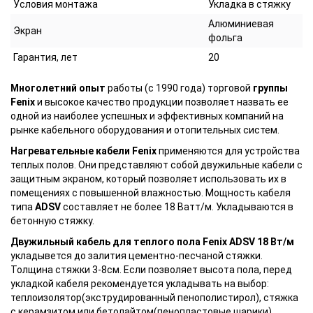
Условия монтажа
Укладка в стяжку
Алюминиевая
Экран
фольга
Гарантия, лет
20
Многолетний опыт
работы (с 1990 года) торговой
группы
Fenix
и высокое качество продукции позволяет назвать ее
одной из наиболее успешных и эффективных компаний на
рынке кабельного оборудования и отопительных систем.
Нагревательные кабели
Fenix
применяются
для устройства
теплых полов. Они представляют собой двужильные кабели с
защитным экраном, который позволяет использовать их в
помещениях с повышенной влажностью. Мощность кабеля
типа
ADSV
составляет не более 18 Ватт/м. Укладываются в
бетонную стяжку.
Двужильный кабель для теплого пола Fenix ADSV 18 Вт/м
укладывется до залития цементно-песчаной стяжки.
Толщина стяжки 3-8см. Если позволяет высота пола, перед
укладкой кабеля рекомендуется укладывать на выбор:
теплоизолятор(экструдированный пенополистирол), стяжка
с керамзитом или бетолайтом(пенопластовые шарики).