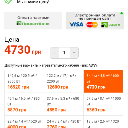
Мы снизим цену!
Цена:
4730
грн
-
+
Доступные варианты нагревательного кабеля Fenix ADSV:
149,6 м / 20,9 м² /
122,2 м / 17,1 м² /
34,4 м / 4,8 м² / 600
2600 Вт
2200 Вт
Вт
16520 грн
12680 грн
4730 грн
46,1 м / 6,5 м² / 830
37,9 м / 5,3 м² / 680
57,5 м / 8,1 м² / 1000
Вт
Вт
Вт
5870 грн
4850 грн
6360 грн
28,4 м / 4 м² / 520 Вт
24 м / 3,4 м² / 420 Вт
18,5 м / 2,6 м² / 320
4000 грн
3760 грн
Вт