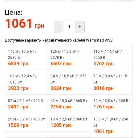
Цена:
1061
грн
-
+
Доступные варианты нагревательного кабеля Warmstad WSS:
140 м / 17,5 м² /
126 м / 15,8 м² /
115 м / 14,4 м² /
2680 Вт
2270 Вт
2050 Вт
6839 грн
6607 грн
4762 грн
102 м / 12,8 м² /
84 м / 10,5 м² / 1375
70 м / 8,8 м² / 1115
1610 Вт
Вт
Вт
3923 грн
3624 грн
3016 грн
57 м / 7,2 м² / 920 Вт
42 м / 5,3 м² / 665 Вт
32 м / 3,8 м² / 530 Вт
2431 грн
2154 грн
1767 грн
25 м / 3,2 м² / 450 Вт
18 м / 2,5 м² / 360 Вт
13,5 м / 1,8 м² / 250
1569 грн
1205 грн
Вт
1061 грн