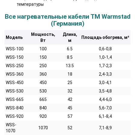
температуры
Все нагревательные кабели ТМ Warmstad
(Германия)
Мощность,
Длина,
Модель
Площадь обогрева, м²
Вт
м
WSS-100
100
6.5
0,6-0,8
WSS-150
150
8.5
1,0-1,4
WSS-250
250
13.5
1,7-2,3
WSS-360
360
18
2,4-3,3
WSS-450
450
25
3,0-4,1
WSS-530
530
32
3,5-4,8
WSS-665
665
42
4,4-6,0
WSS-840
840
45
5,6-7,0
WSS-920
920
57
6,1-8,4
WSS-
1070
52
7,1-8,9
1070