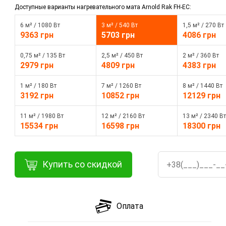
Доступные варианты нагревательного мата Arnold Rak FH-EC:
6 м² / 1080 Вт
3 м² / 540 Вт
1,5 м² / 270 Вт
9363 грн
5703 грн
4086 грн
0,75 м² / 135 Вт
2,5 м² / 450 Вт
2 м² / 360 Вт
2979 грн
4809 грн
4383 грн
1 м² / 180 Вт
7 м² / 1260 Вт
8 м² / 1440 Вт
3192 грн
10852 грн
12129 грн
11 м² / 1980 Вт
12 м² / 2160 Вт
13 м² / 2340 Вт
15534 грн
16598 грн
18300 грн
Купить со скидкой
Оплата