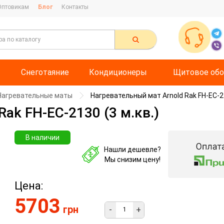
Оптовикам
Блог
Контакты
Снеготаяние
Кондиционеры
Щитовое обо
Нагревательные маты
Нагревательный мат Arnold Rak FH-EC-21
ak FH-EC-2130 (3 м.кв.)
В наличии
Нашли дешевле?
Мы снизим цену!
Цена:
5703
грн
-
+