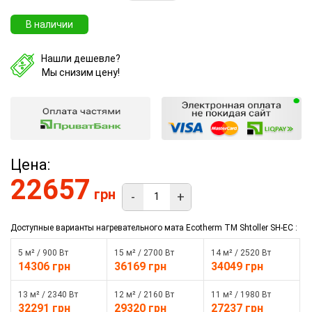
В наличии
Нашли дешевле?
Мы снизим цену!
Цена:
22657
грн
-
+
Доступные варианты нагревательного мата Ecotherm TM Shtoller SH-EC :
5 м² / 900 Вт
15 м² / 2700 Вт
14 м² / 2520 Вт
14306 грн
36169 грн
34049 грн
13 м² / 2340 Вт
12 м² / 2160 Вт
11 м² / 1980 Вт
32291 грн
29320 грн
27237 грн