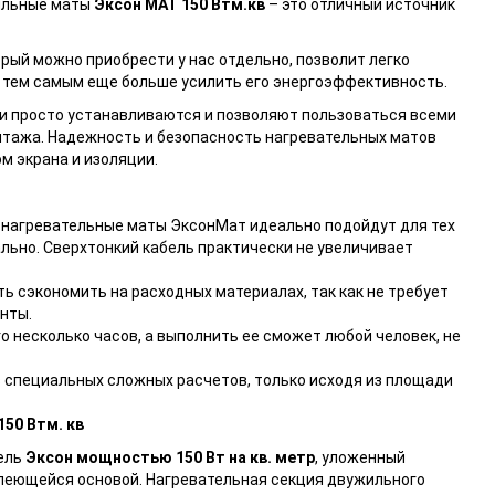
жильные маты
Эксон МАТ 150 Втм.кв
– это отличный источник
орый можно приобрести у нас отдельно, позволит легко
 тем самым еще больше усилить его энергоэффективность.
и просто устанавливаются и позволяют пользоваться всеми
нтажа. Надежность и безопасность нагревательных матов
м экрана и изоляции.
е нагревательные маты ЭксонМат идеально подойдут для тех
ально. Сверхтонкий кабель практически не увеличивает
ь сэкономить на расходных материалах, так как не требует
нты.
о несколько часов, а выполнить ее сможет любой человек, не
 специальных сложных расчетов, только исходя из площади
50 Втм. кв
ель
Эксон мощностью 150 Вт на кв. метр
, уложенный
клеющейся основой. Нагревательная секция двужильного