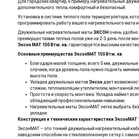
Для городских квартир, к примеру, нагревательные дву
дополнительного тепла, комфортный и безопасный.
Установка в системе теплого пола терморегулятора, кот
программировать работу вашего нагревательного мата и
Двужильные нагревательные маты
ЭКСОН
очень удобно 
преимуществами теплых полов уже на 2-3 день после мо
Эксон МАТ 150 Втм. кв.
гарантируется высоким качество
Основные преимущества ЭксонМАТ 150 Втм. кв
Благодаря малой толщине, всего 5 мм, двужильны
случаев, когда уровень пола нужно поднять миним
высоты пола.
Укладка двужильных матов
Эксон
дает возможност
стяжки, теплоизоляции утеплителем, монтажной ле
Простота и скорость монтажа. Укладка займет всег
обладающий профессиональными навыками.
Нагревательные маты ЭксонМАТ легко выбрать без
укладки.
Конструкция и технические характеристики ЭксонМАТ 1
ЭксонМАТ – это тонкий двужильный нагревательный каб
заводским способом на стекловолоконную сетку с само