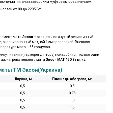
ключения питания заводским муфтовым соединением.
остей от 80 до 2205 Вт.
элемент мата
Эксон
– это цельнотянутый резистивный
е, экранированный медной 1мм проволокой. Внешняя
пература мата – 65 градусов.
ику питания (терморегулятору) понадобится только один
нтаж нагревательного мата
Эксон МАТ 150 Втм. кв.
маты ТМ Эксон(Украина)
м
Ширина, м
Площадь обогрева, м²
0,5
0,5
0,5
0,75
0,5
1,0
0,5
1,5