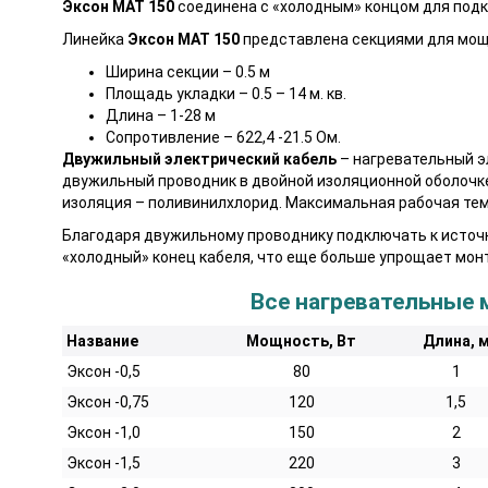
Эксон МАТ 150
соединена с «холодным» концом для под
Линейка
Эксон МАТ 150
представлена секциями для мощн
Ширина секции – 0.5 м
Площадь укладки – 0.5 – 14 м. кв.
Длина – 1-28 м
Сопротивление – 622,4 -21.5 Ом.
Двужильный электрический кабель
– нагревательный 
двужильный проводник в двойной изоляционной оболочк
изоляция – поливинилхлорид. Максимальная рабочая тем
Благодаря двужильному проводнику подключать к источн
«холодный» конец кабеля, что еще больше упрощает мо
Все нагревательные 
Название
Мощность, Вт
Длина, 
Эксон -0,5
80
1
Эксон -0,75
120
1,5
Эксон -1,0
150
2
Эксон -1,5
220
3