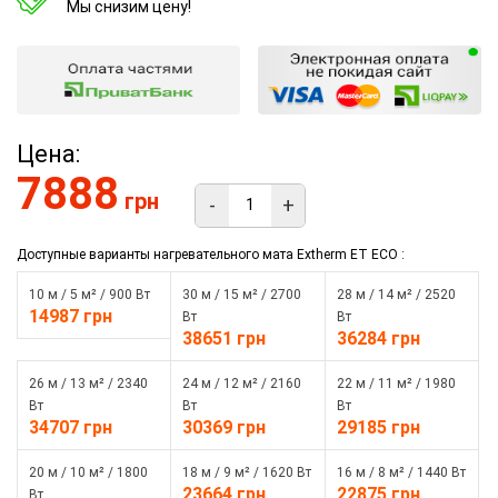
Мы снизим цену!
Цена:
7888
грн
-
+
Доступные варианты нагревательного мата Extherm ET ECO :
10 м / 5 м² / 900 Вт
30 м / 15 м² / 2700
28 м / 14 м² / 2520
14987 грн
Вт
Вт
38651 грн
36284 грн
26 м / 13 м² / 2340
24 м / 12 м² / 2160
22 м / 11 м² / 1980
Вт
Вт
Вт
34707 грн
30369 грн
29185 грн
20 м / 10 м² / 1800
18 м / 9 м² / 1620 Вт
16 м / 8 м² / 1440 Вт
23664 грн
22875 грн
Вт