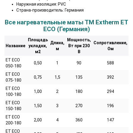
Наружная изоляция: PVC
Страна-производитель: Германия
Все нагревательные маты ТМ Extherm ET
ECO (Германия)
Площадь
Мощность,
Длина,
Сопротивление,
Название
укладки,
Вт при 230
м
Ом
м2
В
ET ECO
0,50
1
90
588
050-180
ET ECO
0,75
1,5
135
392
075-180
ET ECO
1,00
2
180
294
100-180
ET ECO
1,50
3
270
196
150-180
ET ECO
2,00
4
360
147
200-180
ET ECO