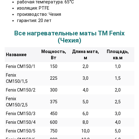
рабочая температура: 65°С
изоляция: PTFE
производство: Чехия
гарантия: 20 лет
Все нагревательные маты ТМ Fenix
(Чехия)
Мощность,
Длина мата,
Площадь,
Название
Вт
м
кв.м
Fenix CM150/1
150
2,0
1,0
Fenix
225
3,0
1,5
CM150/1,5
Fenix CM150/2
300
4,0
2,0
Fenix
375
5,0
2,5
CM150/2,5
Fenix CM150/3
450
6,0
3,0
Fenix CM150/4
600
8,0
4,0
Fenix CM150/5
750
10,0
5,0