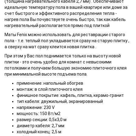
(толщина нагревательного кабеля 2,7 мм) . Обеспечивают
идеальную температуру пола в вашей квартире или доме за
счет быстрого и эффективного распределения тепла -
нагрев пола Вы почувствуете очень быстро, так как кабель
нагревательный располагается прямо под плиткой
Маты Fenix можно использовать для реставрации старого
пола - т.е. теплый пол укладывается сразу на старую плитку ,
а сверху на мат сразу клеится новая плитка .
При этом у Вас пол поднимается только на высоту новой
плитки - это очень удобно для комнат с невысокими
потолками и получаем большую экономию плиточного клея
при минимальной высоте подъема пола.
применение: напольный обогрев
монтаж: в слой плиточного клея
финишное покрытие: кафель, плитка, керамо-гранит
тип кабеля: двужильный, экранированный
напряжение: 230 V
мощность: 150 Вт/м2
размер секции: 0,5х3,0 м
диаметр кабеля: 2,7 мм
холодный конец: 2,5 м