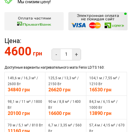
Мы снизим цену!
Цена:
4600
грн
-
+
Доступные варианты нагревательного мата Fenix LDTS 160:
149,6 м / 16,3 м² /
125,5 м / 13,3 м² /
104,1 м / 7,55 м² /
2600 Вт
2150 Вт
1210 Вт
34840 грн
26620 грн
16530 грн
98,1 м / 11 м² / 1800
90 м / 8,8 м² / 1400
84,3 м / 6,15 м² /
Вт
Вт
1000 Вт
20100 грн
16600 грн
13890 грн
70 м / 5,1 м² / 810 Вт
6,7 м / 3,35 м² / 560
57,4 м / 4,15 м² / 670
11160 грн
Вт
Вт