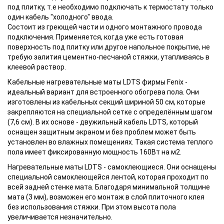
под плитку, т.е необходимо подключать к термостату только
один кабель "холодного" ввода.
Состоит из греющей части и одного монтажного провода
подключения. Применяется, когда уже есть готовая
поверхность под плитку или другое напольное покрытие, не
требую залития цементно-песчаной стяжки, утапливаясь в
клеевой раствор.
Кабельные нагревательные маты LDTS фирмы Fenix -
идеальный вариант для встроенного обогрева пола. Они
изготовлены из кабельных секций шириной 50 см, которые
закрепляются на специальной сетке с определённым шагом
(7,6 см). В их основе - двужильный кабель LDTS, который
оснащен защитным экраном и без проблем может быть
установлен во влажных помещениях. Такая система теплого
пола имеет фиксированную мощность 160Вт на м2.
Нагревательные маты LDTS - самоклеющиеся. Они оснащены
специальной самоклеющейся лентой, которая проходит по
всей задней стенке мата. Благодаря минимальной толщине
мата (3 мм), возможен его монтаж в слой плиточного клея
без использования стяжки. При этом высота пола
увеличивается незначительно.