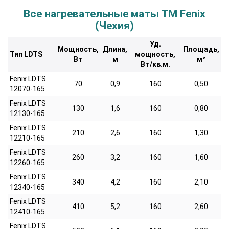
Все нагревательные маты ТМ Fenix
(Чехия)
Уд.
Мощность,
Длина,
Площадь,
Тип LDTS
мощность,
Вт
м
м²
Вт/кв.м.
Fenix LDTS
70
0,9
160
0,50
12070-165
Fenix LDTS
130
1,6
160
0,80
12130-165
Fenix LDTS
210
2,6
160
1,30
12210-165
Fenix LDTS
260
3,2
160
1,60
12260-165
Fenix LDTS
340
4,2
160
2,10
12340-165
Fenix LDTS
410
5,2
160
2,60
12410-165
Fenix LDTS