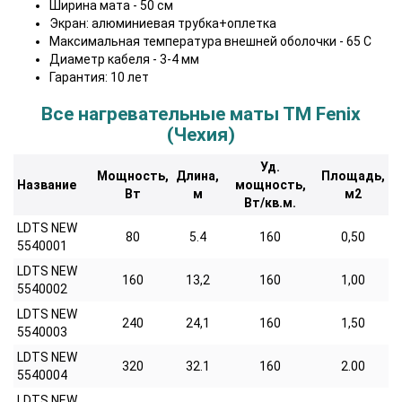
Ширина мата - 50 см
Экран: алюминиевая трубка+оплетка
Максимальная температура внешней оболочки - 65 С
Диаметр кабеля - 3-4 мм
Гарантия: 10 лет
Все нагревательные маты ТМ Fenix
(Чехия)
Уд.
Мощность,
Длина,
Площадь,
Название
мощность,
Вт
м
м2
Вт/кв.м.
LDTS NEW
80
5.4
160
0,50
5540001
LDTS NEW
160
13,2
160
1,00
5540002
LDTS NEW
240
24,1
160
1,50
5540003
LDTS NEW
320
32.1
160
2.00
5540004
LDTS NEW