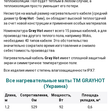
теплоизоляции. Пол будет теплым в любом случае, а
теплоизоляция просто уменьшит его потери.
Несмотря на малый размер нагревательного кабеля (средний
диаметр
Grey Hot
- 5мм), он обладает высокой теплоотдачей
за счет новой конструкции и применения особых материалов.
Номенклатура
Grey Hot
имеет всего 15 разных кабелей, а для
производства другого теплого пола, например Woks,
необходимо 40 типов кабеля. Это обстоятельство
значительно сократило время изготовления и снизило
себестоимость производства.
Нагревательный кабель
Gray Hot
имеет сплошной защитный
экран и симметричное температурное поле.
Все изделия имеют степень влагозащищенности IPX7.
Все нагревательные маты ТМ GRAYHOT
(Украина)
Длина,
Cопротивление,
Мощность,
Площадь
м
Ом
Вт
укладки, м²
1,2
529
92
0,6