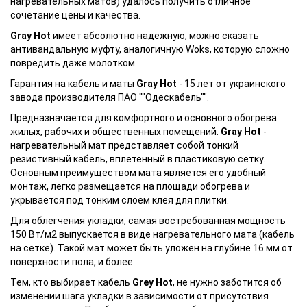
нагревательных матов) удалось получить отличное
сочетание цены и качества.
Gray Hot
имеет абсолютно надежную, можно сказать
антивандальную муфту, аналогичную Woks, которую сложно
повредить даже молотком.
Гарантия на кабель и маты
Gray Hot
- 15 лет от украинского
завода производителя ПАО ""Одескабель"".
Предназначается для комфортного и основного обогрева
жилых, рабочих и общественных помещений.
Gray Hot
-
нагревательный мат представляет собой тонкий
резистивный кабель, вплетенный в пластиковую сетку.
Основным преимуществом мата является его удобный
монтаж, легко размещается на площади обогрева и
укрывается под тонким слоем клея для плитки.
Для облегчения укладки, самая востребованная мощность
150 Вт/м2 выпускается в виде нагревательного мата (кабель
на сетке). Такой мат может быть уложен на глубине 16 мм от
поверхности пола, и более.
Тем, кто выбирает кабель
Grey Hot
, не нужно заботится об
изменении шага укладки в зависимости от присутствия