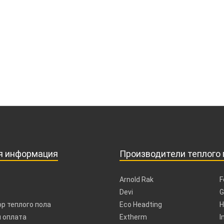
я информация
Производители теплого 
Arnold Rak
F
Devi
G
р теплого пола
Eco Headting
H
 оплата
Extherm
I