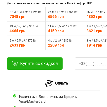
Доступные варианты нагревательного мата Наш Комфорт 2НК:
27 м / 13,5 м² / 1895 Вт
24 м / 12 м² / 1655 Вт
15 м / 7,5 м² /
7048 грн
6566 грн
4852 грн
13 м / 6,5 м² / 900 Вт
11 м / 5,5 м² / 770 Вт
9 м / 4,5 м² / 6
4464 грн
4159 грн
3621 грн
5 м / 2,5 м² / 375 Вт
4 м / 2 м² / 285 Вт
3 м / 1,5 м² / 2
2433 грн
2209 грн
1914 грн
Купить со скидкой
Оплата
Наличными, Безналичными, Кредит,
Visa/MasterCard