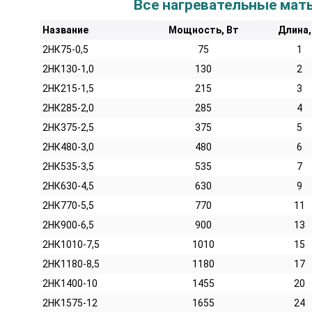
Все нагревательные мат
Название
Мощность, Вт
Длина,
2НК75-0,5
75
1
2НК130-1,0
130
2
2НК215-1,5
215
3
2НК285-2,0
285
4
2НК375-2,5
375
5
2НК480-3,0
480
6
2НК535-3,5
535
7
2НК630-4,5
630
9
2НК770-5,5
770
11
2НК900-6,5
900
13
2НК1010-7,5
1010
15
2НК1180-8,5
1180
17
2НК1400-10
1455
20
2НК1575-12
1655
24