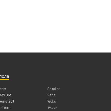
пола
enix
Shtoller
ray Hot
Veria
emstedt
Woks
n-Term
Эксон