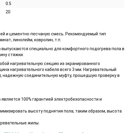
0.5
20
лей и цементно-песчаную смесь. Рекомендуемый тип
нат, линолейм, ковролин, т.п.
и выпускаются специально для комфортного подогрева пола в
ину стяжки.
обой нагревательную секцию из экранированного
щина нагревательного кабеля всего 3 мм. Нагревательный
), надежную соединительную муфту, прошедшую проверку в
является 100% гарантией электробезопасности и
имизировать высоту поднятия пола; таким образом, высота
гревательные жилы.