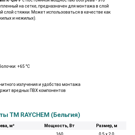
епленный на сетке, предназначен для монтажа в слой
ий слой стяжки. Может использоваться в качестве как
жилых и нежилых).
лочки: +65 °C
нитного излучения и удобство монтажа
держит вредных ПВХ компонентов
аты ТМ RAYCHEM (Бельгия)
ева, м²
Мощность, Вт
Размер, м
160
0,5 х 2,0