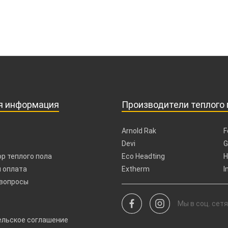
я информация
Производители теплого 
Arnold Rak
F
Devi
G
р теплого пола
Eco Headting
H
 оплата
Extherm
I
 вопросы
Мы в соц. сетя
ельское соглашение