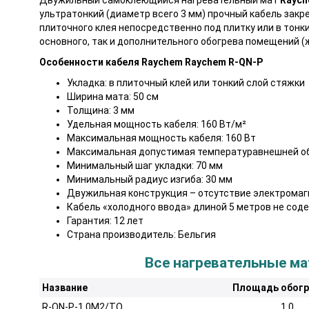
ультратонкий (диаметр всего 3 мм) прочный кабель закр
плиточного клея непосредственно под плитку или в тонк
основного, так и дополнительного обогрева помещений (
Особенности кабеля Raychem Raychem R-QN-P
Укладка: в плиточный клей или тонкий слой стяжки
Ширина мата: 50 см
Толщина: 3 мм
Удельная мощность кабеля: 160 Вт/м²
Максимальная мощность кабеля: 160 Вт
Максимальная допустимая температуравнешней обо
Минимальный шаг укладки: 70 мм
Минимальный радиус изгиба: 30 мм
Двужильная конструкция – отсутствие электромаг
Кабель «холодного ввода» длиной 5 метров не со
Гарантия: 12 лет
Страна производитель: Бельгия
Все нагревательные м
Название
Площадь обогр
R-QN-P-1,0M2/TO
1,0