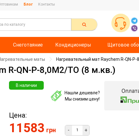
Оптовикам
Блог
Контакты
Снеготаяние
Кондиционеры
Щитовое обо
Нагревательные маты
Нагревательный мат Raychem R-QN-P-8,
 R-QN-P-8,0M2/TO (8 м.кв.)
В наличии
Нашли дешевле?
Мы снизим цену!
Цена:
11583
грн
-
+