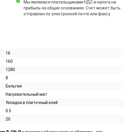
Мы являемся плательщиками НДС и налога на
прибыль на общих основаниях. Счет может быть
отправлен по электронной почте или факсу
16
160
1280
8
Бельгия
Нагревательный мат
Укладка в плиточный клей
0.5
20
em R-QN-P
с постоянной мощностью обогрева - это