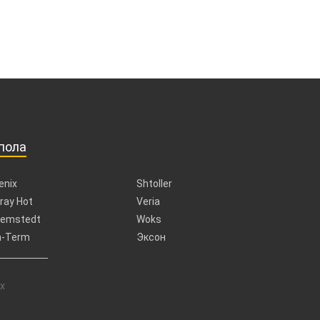
пола
enix
Shtoller
ray Hot
Veria
emstedt
Woks
n-Term
Эксон
х