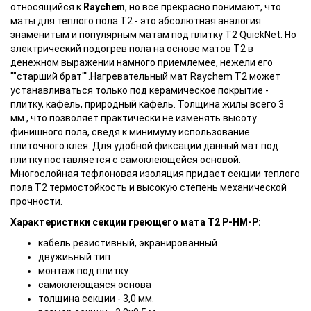
относящийся к
Raychem
, но все прекрасно понимают, что
маты для теплого пола Т2 - это абсолютная аналогия
знаменитым и популярным матам под плитку T2 QuickNet. Но
электрический подогрев пола на основе матов T2 в
денежном выражении намного приемлемее, нежели его
""старший брат"".Нагревательный мат Raychem T2 может
устанавливаться только под керамическое покрытие -
плитку, кафель, природный кафель. Толщина жилы всего 3
мм., что позволяет практически не изменять высоту
финишного пола, сведя к минимуму использование
плиточного клея. Для удобной фиксации данный мат под
плитку поставляется с самоклеющейся основой.
Многослойная тефлоновая изоляция придает секции теплого
пола Т2 термостойкость и высокую степень механической
прочности.
Характеристики секции греющего мата T2 P-HM-P:
кабель резистивный, экранированный
двужиьный тип
монтаж под плитку
самоклеющаяся основа
толщина секции - 3,0 мм.