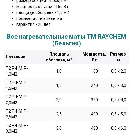
размер секции - 2,0х0,5 м.
мощность секции - 160 Вт
площадь обогрева - 1,0 м2
производство Бельгия
гарантия - 20 лет
Все нагревательные маты ТМ RAYCHEM
(Бельгия)
Площаль
Мощность,
Размер,
Название
обогрева, м²
Вт
м
T2 P-HM-P-
1,0
160
0,5 х 2,0
1,0M2
T2 P-HM-P-
1,5
240
0,5 х 3,0
1,5M2
T2 P-HM-P-
2,0
320
0,5 х 4,0
2,0M2
T2 P-HM-P-
2,5
400
0,5 х 5,0
2,5M2
T2 P-HM-P-
3,0
480
0,5 х 6,0
3,0M2