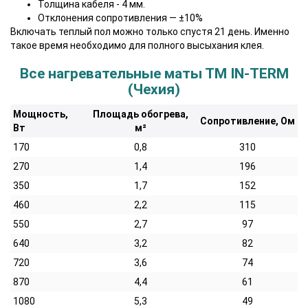
Толщина кабеля - 4 мм.
Отклонения сопротивления ― ±10%
Включать теплый пол можно только спустя 21 день. Именно
такое время необходимо для полного высыхания клея.
Все нагревательные маты ТМ IN-TERM
(Чехия)
Мощность,
Площадь обогрева,
Сопротивление, Ом
Вт
м²
170
0,8
310
270
1,4
196
350
1,7
152
460
2,2
115
550
2,7
97
640
3,2
82
720
3,6
74
870
4,4
61
1080
5,3
49