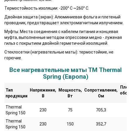
Термостойкость изоляции: -200° C ~260° C.
Двойная защита (экран): Алюминиевая фольга и плетеный
проводник, предотвращает электромагнитным излучением.
Муфты: Места соединения с кабелем питания и концевая
муфта, выполненные методом опрессовки медно - луженая
гильз с покрытием двойной герметичной изоляцией.
Стеклосетки (нагревательные маты): термостойкие, не
горючие.
Все нагревательные маты ТМ Thermal
Spring (Европа)
Пло
Тип
Напряжение,
Мощность,
Сопротивление,
обог
продукции
В
Вт
Ом
м
Thermal
230
75
705,3
0,
Spring 150
Thermal
230
150
352,7
1,
Spring 150