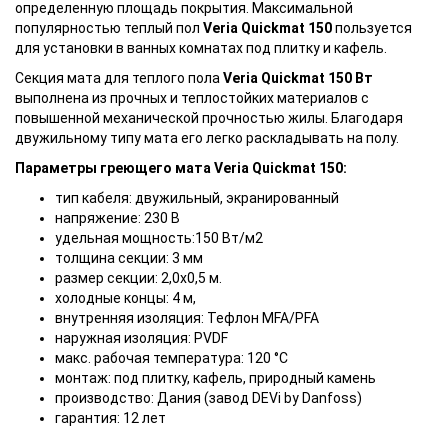
определенную площадь покрытия. Максимальной
популярностью теплый пол
Veria Quickmat 150
пользуется
для установки в ванных комнатах под плитку и кафель.
Секция мата для теплого пола
Veria Quickmat 150 Вт
выполнена из прочных и теплостойких материалов с
повышенной механической прочностью жилы. Благодаря
двужильному типу мата его легко раскладывать на полу.
Параметры греющего мата Veria Quickmat 150:
тип кабеля: двужильный, экранированный
напряжение: 230 В
удельная мощность:150 Вт/м2
толщина секции: 3 мм
размер секции: 2,0х0,5 м.
холодные концы: 4 м,
внутренняя изоляция: Тефлон MFA/PFA
наружная изоляция: PVDF
макс. рабочая температура: 120 °C
монтаж: под плитку, кафель, природный камень
производство: Дания (завод DEVi by Danfoss)
гарантия: 12 лет