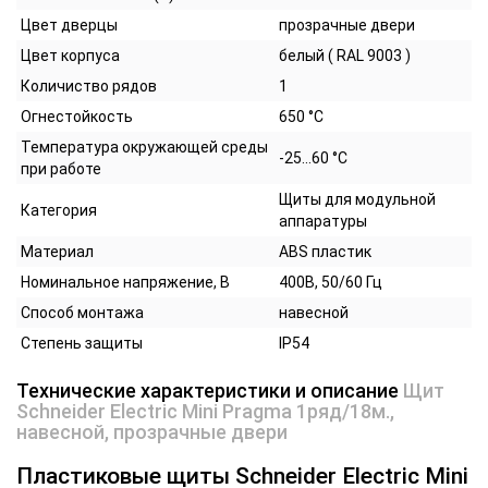
Цвет дверцы
прозрачные двери
Цвет корпуса
белый ( RAL 9003 )
Количиство рядов
1
Огнестойкость
650 °C
Температура окружающей среды
-25...60 °C
при работе
Щиты для модульной
Категория
аппаратуры
Материал
ABS пластик
Номинальное напряжение, В
400В, 50/60 Гц
Способ монтажа
навесной
Степень защиты
IP54
Технические характеристики и описание
Щит
Schneider Electric Mini Pragma 1ряд/18м.,
навесной, прозрачные двери
Пластиковые щиты Schneider Electric Mini