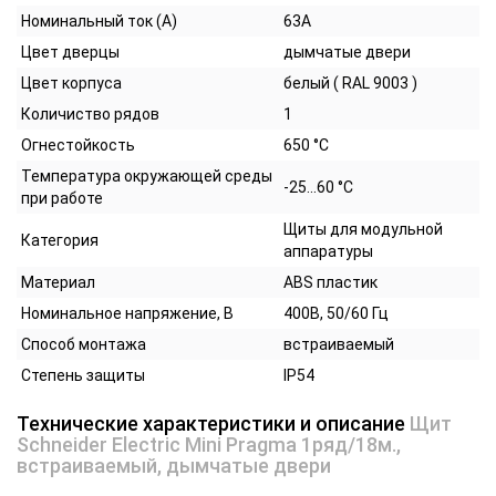
Номинальный ток (А)
63А
Цвет дверцы
дымчатые двери
Цвет корпуса
белый ( RAL 9003 )
Количиство рядов
1
Огнестойкость
650 °C
Температура окружающей среды
-25...60 °C
при работе
Щиты для модульной
Категория
аппаратуры
Материал
ABS пластик
Номинальное напряжение, В
400В, 50/60 Гц
Способ монтажа
встраиваемый
Степень защиты
IP54
Технические характеристики и описание
Щит
Schneider Electric Mini Pragma 1ряд/18м.,
встраиваемый, дымчатые двери