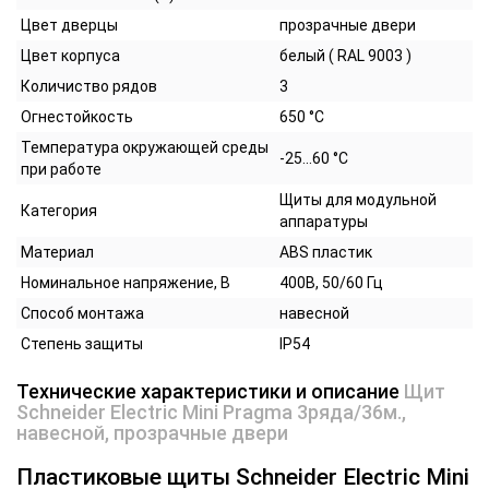
Цвет дверцы
прозрачные двери
Цвет корпуса
белый ( RAL 9003 )
Количиство рядов
3
Огнестойкость
650 °C
Температура окружающей среды
-25...60 °C
при работе
Щиты для модульной
Категория
аппаратуры
Материал
ABS пластик
Номинальное напряжение, В
400В, 50/60 Гц
Способ монтажа
навесной
Степень защиты
IP54
Технические характеристики и описание
Щит
Schneider Electric Mini Pragma 3ряда/36м.,
навесной, прозрачные двери
Пластиковые щиты Schneider Electric Mini