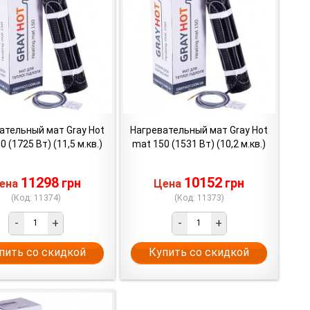
ательный мат Gray Hot
Нагревательный мат Gray Hot
0 (1725 Вт) (11,5 м.кв.)
mat 150 (1531 Вт) (10,2 м.кв.)
11298
10152
грн
грн
ена
Цена
(Код: 11374)
(Код: 11373)
-
+
-
+
пить со скидкой
Купить со скидкой