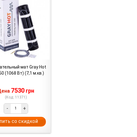
ательный мат Gray Hot
0 (1068 Вт) (7,1 м.кв.)
7530
грн
Цена
(Код: 11371)
-
+
пить со скидкой