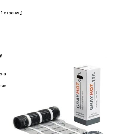
о 1 страниц)
ый
ена
лях