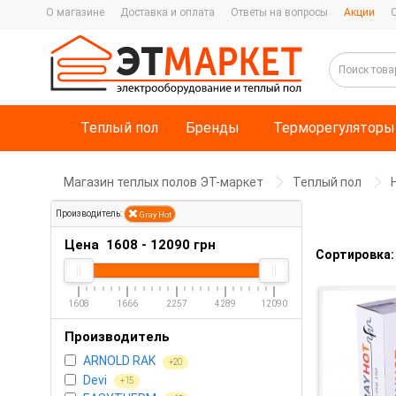
О магазине
Доставка и оплата
Ответы на вопросы
Акции
Теплый пол
Бренды
Терморегуляторы
Магазин теплых полов ЭТ-маркет
Теплый пол
Производитель:
Gray Hot
Цена
1608
-
12090
грн
Сортировка:
1608
1666
2257
4289
12090
Производитель
ARNOLD RAK
+20
Devi
+15