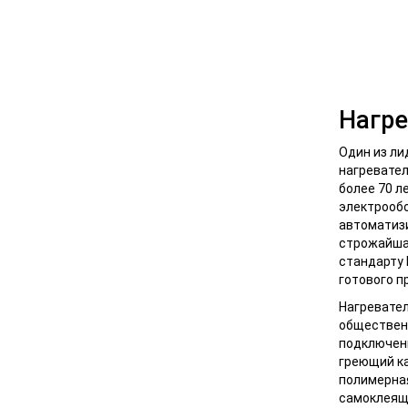
Нагре
Один из ли
нагревател
более 70 л
электрооб
автоматиз
строжайша
стандарту 
готового п
Нагревател
общественн
подключен
греющий ка
полимерная
самоклеяще