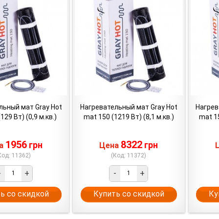
льный мат Gray Hot
Нагревательный мат Gray Hot
Нагрев
129 Вт) (0,9 м.кв.)
mat 150 (1219 Вт) (8,1 м.кв.)
mat 15
1956
8322
грн
грн
на
Цена
Код: 11362)
(Код: 11372)
-
+
-
+
ь со скидкой
Купить со скидкой
Ку