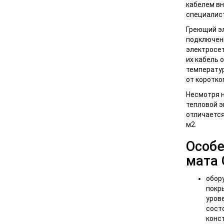
кабелем вн
специалис
Греющий эл
подключени
электросет
их кабель 
температур
от коротко
Несмотря 
тепловой э
отличается
м2.
Особе
мата 
обор
покры
урове
сост
конс