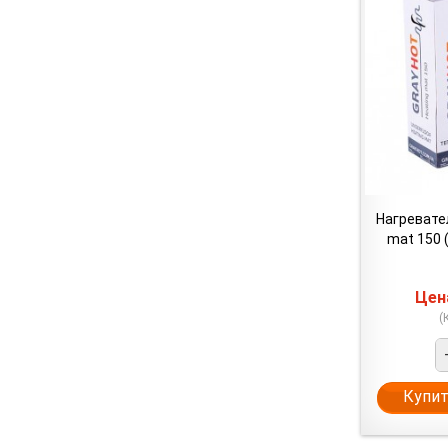
Нагревате
mat 150 (
Це
(
Купит