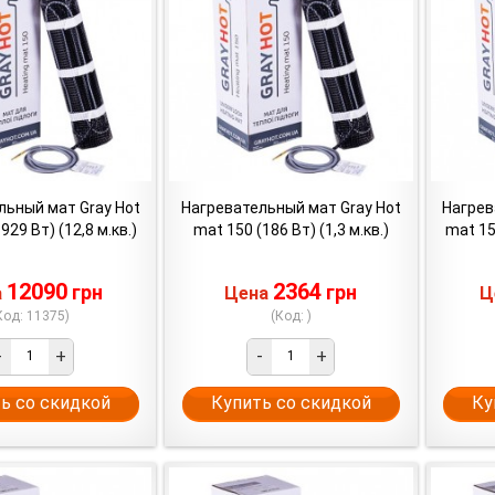
льный мат Gray Hot
Нагревательный мат Gray Hot
Нагрев
929 Вт) (12,8 м.кв.)
mat 150 (186 Вт) (1,3 м.кв.)
mat 15
12090
2364
грн
грн
а
Цена
Ц
Код: 11375)
(Код: )
-
+
-
+
ь со скидкой
Купить со скидкой
Ку