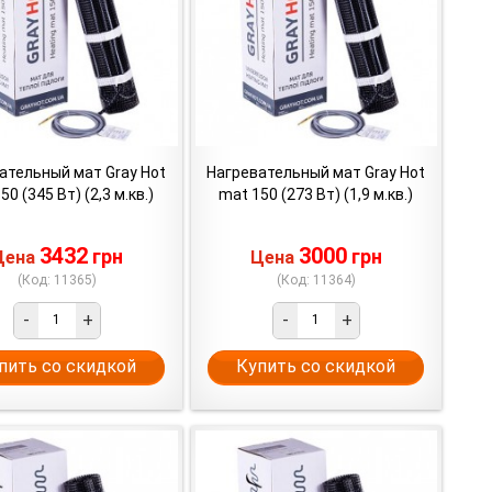
ательный мат Gray Hot
Нагревательный мат Gray Hot
50 (345 Вт) (2,3 м.кв.)
mat 150 (273 Вт) (1,9 м.кв.)
3432
3000
грн
грн
Цена
Цена
(Код: 11365)
(Код: 11364)
-
+
-
+
пить со скидкой
Купить со скидкой