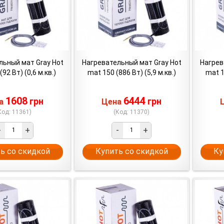
льный мат Gray Hot
Нагревательный мат Gray Hot
Нагрев
92 Вт) (0,6 м.кв.)
mat 150 (886 Вт) (5,9 м.кв.)
mat 1
1608
6444
грн
грн
на
Цена
Код: 11361)
(Код: 11370)
-
+
-
+
ь со скидкой
Купить со скидкой
Ку