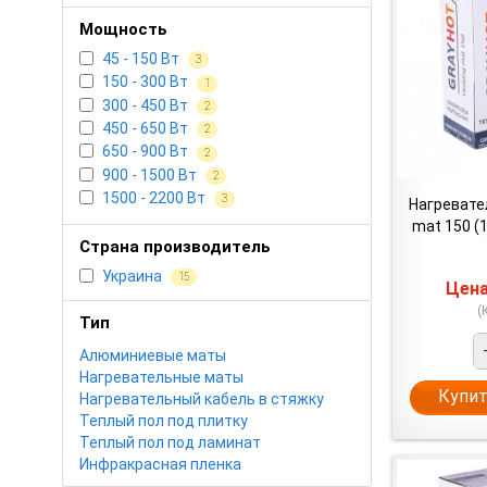
Мощность
45 - 150 Вт
3
150 - 300 Вт
1
300 - 450 Вт
2
450 - 650 Вт
2
650 - 900 Вт
2
900 - 1500 Вт
2
1500 - 2200 Вт
3
Нагревате
mat 150 (1
Страна производитель
Украина
15
Цен
(
Тип
Алюминиевые маты
Нагревательные маты
Купит
Нагревательный кабель в стяжку
Теплый пол под плитку
Теплый пол под ламинат
Инфракрасная пленка