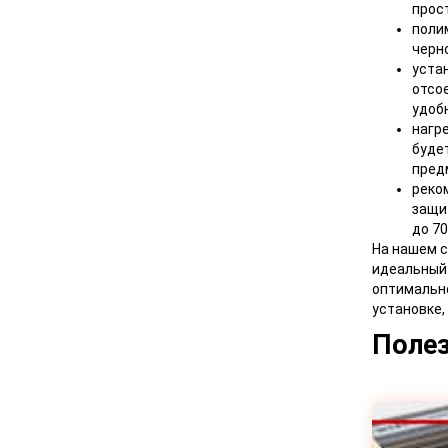
прос
поли
черн
уста
отсо
удоб
нагр
буде
пред
реко
защи
до 70
На нашем с
идеальный 
оптимально
установке,
Полез