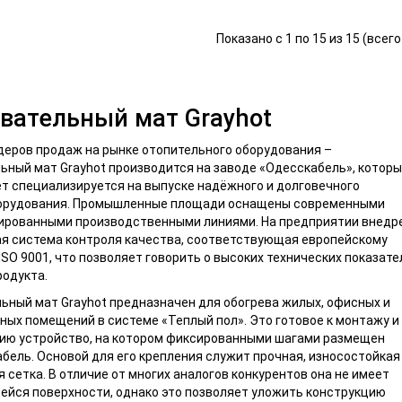
Показано с 1 по 15 из 15 (всег
вательный мат Grayhot
деров продаж на рынке отопительного оборудования –
ьный мат Grayhot производится на заводе «Одесскабель», котор
ет специализируется на выпуске надёжного и долговечного
орудования. Промышленные площади оснащены современными
ированными производственными линиями. На предприятии внедр
я система контроля качества, соответствующая европейскому
ISO 9001, что позволяет говорить о высоких технических показате
родукта.
ьный мат Grayhot предназначен для обогрева жилых, офисных и
ых помещений в системе «Теплый пол». Это готовое к монтажу и
ию устройство, на котором фиксированными шагами размещен
бель. Основой для его крепления служит прочная, износостойкая
 сетка. В отличие от многих аналогов конкурентов она не имеет
йся поверхности, однако это позволяет уложить конструкцию