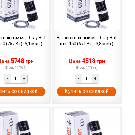
ательный мат Gray Hot
Нагревательный мат Gray Hot
50 (752 Вт) (5,1 м.кв.)
mat 150 (571 Вт) (3,8 м.кв.)
5748
4518
грн
грн
Цена
Цена
(Код: 11369)
(Код: 11368)
-
+
-
+
пить со скидкой
Купить со скидкой