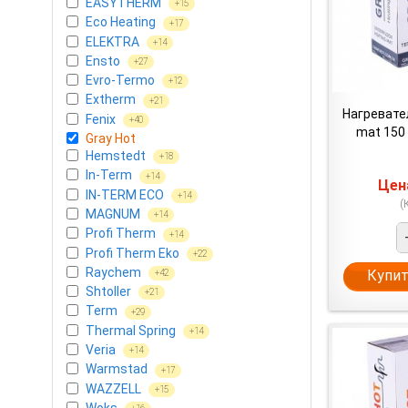
EASYTHERM
+15
Eco Heating
+17
ELEKTRA
+14
Ensto
+27
Evro-Termo
+12
Extherm
+21
Нагревате
Fenix
+40
mat 150 (
Gray Hot
Hemstedt
+18
In-Term
+14
Це
IN-TERM ECO
+14
(
MAGNUM
+14
Profi Therm
+14
Profi Therm Eko
+22
Raychem
Купит
+42
Shtoller
+21
Term
+29
Thermal Spring
+14
Veria
+14
Warmstad
+17
WAZZELL
+15
Woks