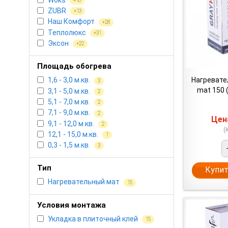
+16
ZUBR
+13
Наш Комфорт
+28
Теплолюкс
+31
Эксон
+22
Площадь обогрева
Нагревате
1,6 - 3,0 м.кв.
3
mat 150 (
3,1 - 5,0 м.кв.
2
5,1 - 7,0 м.кв.
2
7,1 - 9,0 м.кв.
2
Це
9,1 - 12,0 м.кв.
2
(
12,1 - 15,0 м.кв.
1
0,3 - 1,5 м.кв.
3
Тип
Купит
Нагревательный мат
15
Условия монтажа
Укладка в плиточный клей
15