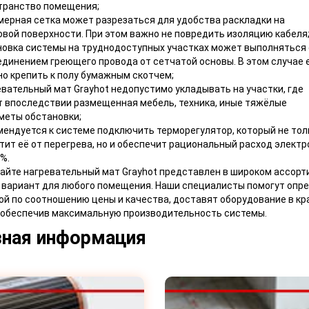
транство помещения;
мерная сетка может разрезаться для удобства раскладки на
овой поверхности. При этом важно не повредить изоляцию кабеля
новка системы на труднодоступных участках может выполняться 
единением греющего провода от сетчатой основы. В этом случае 
но крепить к полу бумажным скотчем;
евательный мат Grayhot недопустимо укладывать на участки, где
т впоследствии размещенная мебель, техника, иные тяжёлые
меты обстановки;
мендуется к системе подключить терморегулятор, который не тол
тит её от перегрева, но и обеспечит рациональный расход элект
%.
айте нагревательный мат Grayhot представлен в широком ассорт
вариант для любого помещения. Наши специалисты помогут опре
й по соотношению цены и качества, доставят оборудование в к
 обеспечив максимальную производительность системы.
ная информация