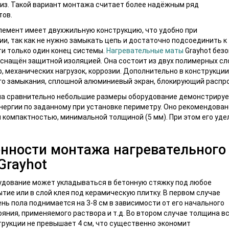
из. Такой вариант монтажа считает более надёжным ряд
тов.
емент имеет двухжильную конструкцию, что удобно при
и, так как не нужно замыкать цепь и достаточно подсоединить к
и только один конец системы.
Нагревательные маты
Grayhot безо
оснащён защитной изоляцией. Она состоит из двух полимерных сл
, механических нагрузок, коррозии. Дополнительно в конструк
го замыкания, сплошной алюминиевый экран, блокирующий распр
на сравнительно небольшие размеры оборудование демонстрируе
нергии по заданному при установке периметру. Оно рекомендован
 компактностью, минимальной толщиной (5 мм). При этом его уде
нности монтажа нагревательного
Grayhot
удование может укладываться в бетонную стяжку под любое
тие или в слой клея под керамическую плитку. В первом случае
нь пола поднимается на 3-8 см в зависимости от его начального
ояния, применяемого раствора и т.д. Во втором случае толщина в
трукции не превышает 4 см, что существенно экономит