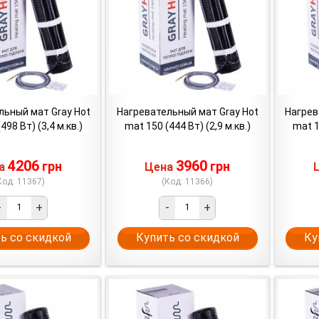
льный мат Gray Hot
Нагревательный мат Gray Hot
Нагрев
498 Вт) (3,4 м.кв.)
mat 150 (444 Вт) (2,9 м.кв.)
mat 1
4206
3960
грн
грн
на
Цена
Код: 11367)
(Код: 11366)
-
+
-
+
ь со скидкой
Купить со скидкой
Ку