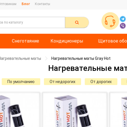
Оптовикам
Блог
Контакты
Снеготаяние
Кондиционеры
Щитовое обо
Нагревательные маты
Нагревательные маты Gray Hot
Нагревательные мат
По умолчанию
От недорогих
От дорогих