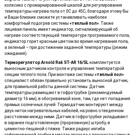
колесико с промаркированной шкалой для регулирования
температуры нагрева пола от 0С до 45С, благодаря этому Вы
и Ваши близкие сможете устанавливать наиболее
комфортный подогрев системы
«теплый пол»
. Также
лицевая панель имеет индикатор, сигнализирующий об
нагреве соответствующей температуре прогреваемого пола,
индикатор горит красным цветом во время нагревания пола,
а зеленый – при достижении заданной температуры (режим
ожидания).
Терморегулятор Arnold Rak ST-AR 16/SL
комплектуется
выносным датчиком контроля и управления температурой
секции теплого пола. При монтаже системы
«теплый пол»
специалист обязан правильно установить выносной датчик,
для правильной работы данной системы. Датчик
температуры размещают в гофротрубке (рекомендуемый
диаметр 16 мм), в обогреваемой зоне, там, где нет попадания
прямых солнечных лучей. Термодатчик монтируют между
двух ниток нагревательных кабелей, на ровно отведенном
расстоянии между ними. Датчик в гофротрубке укладывают
в заранее подготовленную (прорезанную) штробу, в
цементно-пещяной стяжке. Также радиус изгиба
гофрированной трубки в местах прохода с плоскости стены в