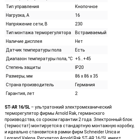
Тип управления
Кнопочное
Нагрузка, А
16
Напряжение сети, В
230
Тип монтажа терморегулятора
Встраиваемый
Наличие дисплея
Нет
Датчик температуры пола
Есть
Диапазон температуры пола, °С
+5…+45
Степень защиты
IP20
Размеры, мм
86 х 86 х 35
Страна производитель
Германия
Гарантия, лет
2
ST-AR 16/SL
– ультратонкий электромеханический
терморегулятор фирмы Arnold Rak, германского
производства, со сроком гарантии 2 года. Электронный блок
(термостат) монтируется в стандартную монтажную коробку,
и идеально становится в рамки фирм Schneider Unica и
Legrand Valena. Регулятор Arnold Rak ST-AR 16/SL имеет