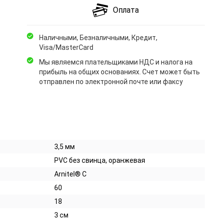
Оплата
Наличными, Безналичными, Кредит,
Visa/MasterCard
Мы являемся плательщиками НДС и налога на
прибыль на общих основаниях. Счет может быть
отправлен по электронной почте или факсу
3,5 мм
PVC без свинца, оранжевая
Arnitel® С
60
18
3 см