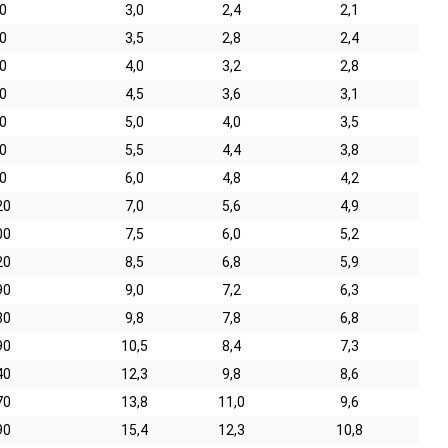
0
3,0
2,4
2,1
0
3,5
2,8
2,4
0
4,0
3,2
2,8
0
4,5
3,6
3,1
0
5,0
4,0
3,5
0
5,5
4,4
3,8
0
6,0
4,8
4,2
20
7,0
5,6
4,9
00
7,5
6,0
5,2
20
8,5
6,8
5,9
90
9,0
7,2
6,3
80
9,8
7,8
6,8
90
10,5
8,4
7,3
40
12,3
9,8
8,6
70
13,8
11,0
9,6
90
15,4
12,3
10,8