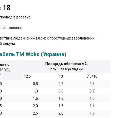
 18
провод в розетке.
зает плесень.
вствие людей, снижая риск простудных заболеваний.
5 секунд.
абель ТМ Woks (Украина)
Площадь обогрева м2,
ость
при шаге укладки
230 В,
т
12,5
10
7,5/10
0
0,8
0,6
0,5
0
1,0
0,8
0,7
0
1,5
1,2
1,0
5
2,0
1,6
1,4
0
2,5
2,0
1,7