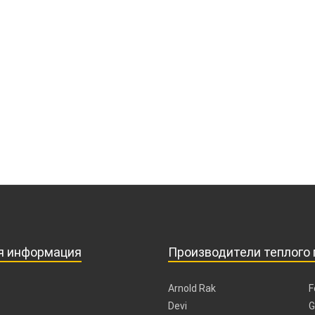
я информация
Производители теплого 
Arnold Rak
F
Devi
G