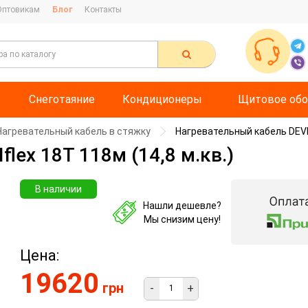
Оптовикам
Блог
Контакты
Снеготаяние
Кондиционеры
Щитовое обо
Нагревательный кабель в стяжку
Нагревательный кабель DEVIfl
lex 18T 118м (14,8 м.кв.)
В наличии
Нашли дешевле?
Мы снизим цену!
Цена:
19620
грн
-
+