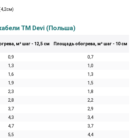
4,2см)
кабели ТМ Devi (Польша)
рева, м² шаг - 12,5 см
Площадь обогрева, м² шаг - 10 см
0,9
0,7
1,3
1,0
1,6
1,3
1,9
1,5
2,3
1,8
2,8
2,2
3,7
2,9
4,3
3,4
4,7
3,7
5,5
4,4