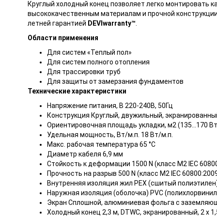
Круглый холодный конец позволяет легко монтировать ка
высококачественным материалам и прочной конструкци
летней гарантией
DEVIwarranty™
.
Области применения
Для систем «Теплый пол»
Для систем полного отопления
Для трассировки труб
Для защиты от замерзания фундаментов
Технические характеристики
Напряжение питания, В 220-240В, 50Гц
Конструкция Круглый, двужильный, экранированны
Ориентировочная площадь укладки, м2 (135...170 Вт/
Удельная мощность, Вт/м.п. 18 Вт/м.п.
Макс. рабочая температура 65 °C
Диаметр кабеля 6,9 мм
Стойкость к деформации 1500 N (класс М2 IEC 6080
Прочность на разрыв 500 N (класс М2 IEC 60800:200
Внутренняя изоляция жил PEX (сшитый полиэтилен
Наружная изоляция (оболочка) PVC (полихлорвинил
Экран Сплошной, алюминиевая фольга с заземляю
Холодный конец 2,3 м, DTWC, экранированный, 2 х 1,