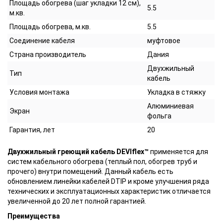
Площадь обогрева (шаг укладки 12 см),
5.5
м.кв.
Площадь обогрева, м.кв.
5.5
Соединение кабеля
муфтовое
Страна производитель
Дания
Двухжильный
Тип
кабель
Условия монтажа
Укладка в стяжку
Алюминиевая
Экран
фольга
Гарантия, лет
20
Двухжильный греющий кабель DEVIflex™
применяется для
систем кабельного обогрева (теплый пол, обогрев труб и
прочего) внутри помещений. Данный кабель есть
обновлением линейки кабелей DTIP и кроме улучшения ряда
технических и эксплуатационных характеристик отличается
увеличенной до 20 лет полной гарантией.
Преимущества