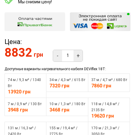
Мы снизим цену!
Цена:
8832
грн
-
+
Доступные варианты нагревательного кабеля DEVIflex 18T:
74 м / 9,3 м² / 1340
34 м / 4,3 м² / 615 Вт
37 м / 4,7 м² / 680 Вт
7320 грн
7860 грн
Вт
13920 грн
7 м / 0,9 м² / 130 Вт
10 м / 1,3 м² / 180 Вт
118 м / 14,8 м² /
3948 грн
3468 грн
2135 Вт
19620 грн
131 м / 16,3 м² /
155 м / 19,4 м² /
170 м / 21,3 м² /
2420 Вт
2775 Вт
3050 Вт