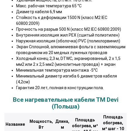
Удельная мощность, Вт/м.п. 18 Вт/м.п.
Макс. рабочая температура 65 °C
Диаметр кабеля 6,9 мм
Стойкость к деформации 1500 N (класс М2 IEC
60800:2009)
Прочность на разрыв 500 N (класс М2 IEC 60800:2009)
Внутренняя изоляция жил PEX (сшитый полиэтилен)
Наружная изоляция (оболочка) PVC (полихлорвинил)
Экран Сплошной, алюминиевая фольга с заземляющим
проводником из 20 медных луженых проводов
Холодный конец 2,3 м, DTWC, экранированный, 2 х 1,5
мм2 или 2 х 2,5 мм2 (монолитные провода) + экран
Минимальная температура монтажа -5°C
Минимальный диаметр изгиба 6 диаметров кабеля
(4,2см)
Гарантия 20 лет, полная в конструкции пола.
Все нагревательные кабели ТМ Devi
(Польша)
Площадь
Площадь
Мощность,
Длина,
обогрева,
Название
обогрева, м²
Вт
м
м² шаг - 10