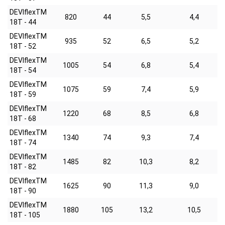
DEVIflexTM
820
44
5,5
4,4
18T - 44
DEVIflexTM
935
52
6,5
5,2
18T - 52
DEVIflexTM
1005
54
6,8
5,4
18T - 54
DEVIflexTM
1075
59
7,4
5,9
18T - 59
DEVIflexTM
1220
68
8,5
6,8
18T - 68
DEVIflexTM
1340
74
9,3
7,4
18T - 74
DEVIflexTM
1485
82
10,3
8,2
18T - 82
DEVIflexTM
1625
90
11,3
9,0
18T - 90
DEVIflexTM
1880
105
13,2
10,5
18T - 105