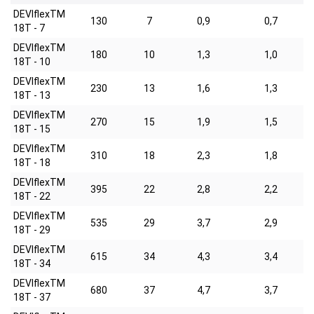
DEVIflexTM
130
7
0,9
0,7
18T - 7
DEVIflexTM
180
10
1,3
1,0
18T - 10
DEVIflexTM
230
13
1,6
1,3
18T - 13
DEVIflexTM
270
15
1,9
1,5
18T - 15
DEVIflexTM
310
18
2,3
1,8
18T - 18
DEVIflexTM
395
22
2,8
2,2
18T - 22
DEVIflexTM
535
29
3,7
2,9
18T - 29
DEVIflexTM
615
34
4,3
3,4
18T - 34
DEVIflexTM
680
37
4,7
3,7
18T - 37