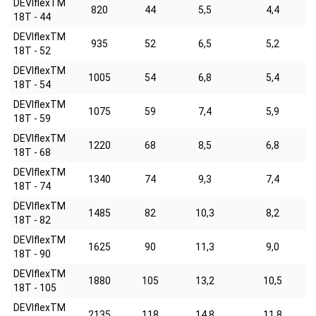
DEVIflexTM
820
44
5,5
4,4
18T - 44
DEVIflexTM
935
52
6,5
5,2
18T - 52
DEVIflexTM
1005
54
6,8
5,4
18T - 54
DEVIflexTM
1075
59
7,4
5,9
18T - 59
DEVIflexTM
1220
68
8,5
6,8
18T - 68
DEVIflexTM
1340
74
9,3
7,4
18T - 74
DEVIflexTM
1485
82
10,3
8,2
18T - 82
DEVIflexTM
1625
90
11,3
9,0
18T - 90
DEVIflexTM
1880
105
13,2
10,5
18T - 105
DEVIflexTM
2135
118
14,8
11,8