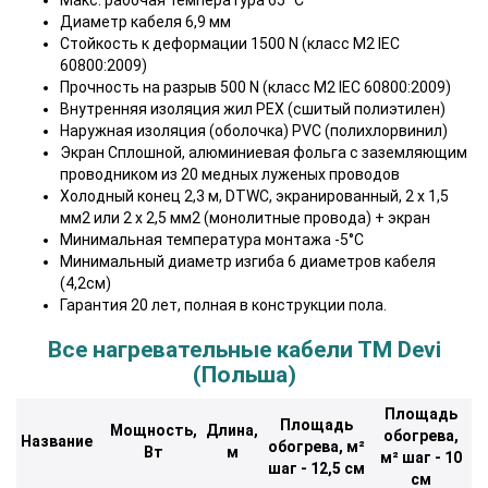
Макс. рабочая температура 65 °C
Диаметр кабеля 6,9 мм
Стойкость к деформации 1500 N (класс М2 IEC
60800:2009)
Прочность на разрыв 500 N (класс М2 IEC 60800:2009)
Внутренняя изоляция жил PEX (сшитый полиэтилен)
Наружная изоляция (оболочка) PVC (полихлорвинил)
Экран Сплошной, алюминиевая фольга с заземляющим
проводником из 20 медных луженых проводов
Холодный конец 2,3 м, DTWC, экранированный, 2 х 1,5
мм2 или 2 х 2,5 мм2 (монолитные провода) + экран
Минимальная температура монтажа -5°C
Минимальный диаметр изгиба 6 диаметров кабеля
(4,2см)
Гарантия 20 лет, полная в конструкции пола.
Все нагревательные кабели ТМ Devi
(Польша)
Площадь
Площадь
Мощность,
Длина,
обогрева,
Название
обогрева, м²
Вт
м
м² шаг - 10
шаг - 12,5 см
см