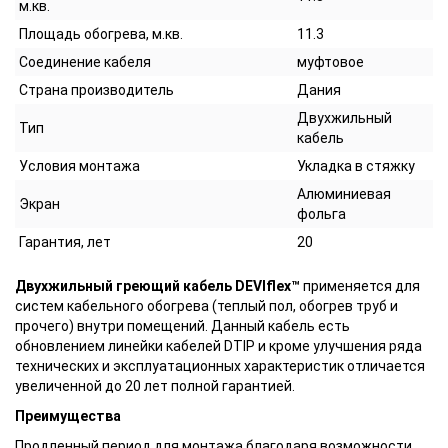
м.кв.
Площадь обогрева, м.кв.
11.3
Соединение кабеля
муфтовое
Страна производитель
Дания
Двухжильный
Тип
кабель
Условия монтажа
Укладка в стяжку
Алюминиевая
Экран
фольга
Гарантия, лет
20
Двухжильный греющий кабель DEVIflex™
применяется для
систем кабельного обогрева (теплый пол, обогрев труб и
прочего) внутри помещений. Данный кабель есть
обновлением линейки кабелей DTIP и кроме улучшения ряда
технических и эксплуатационных характеристик отличается
увеличенной до 20 лет полной гарантией.
Преимущества
Продленный период для монтажа благодаря возможности